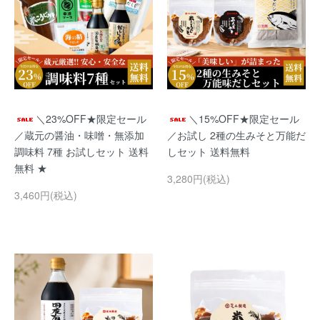
＼23%OFF★限定セール
＼15%OFF★限定セール
／蔵元の醤油・味噌・無添加
／お試し 2種の生みそと万能だ
調味料 7種 お試しセット 送料
しセット 送料無料
無料 ★
3,280円(税込)
3,460円(税込)