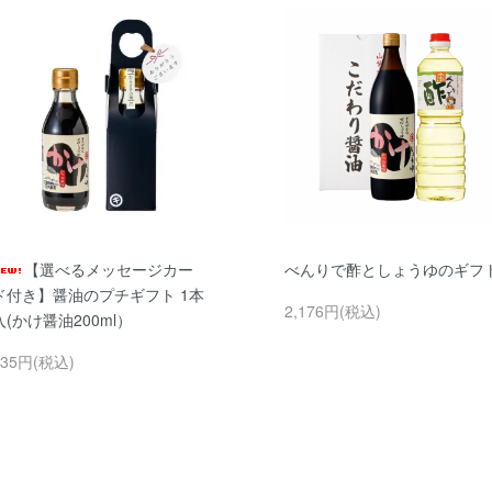
【選べるメッセージカー
べんりで酢としょうゆのギフ
ド付き】醤油のプチギフト 1本
2,176円(税込)
入(かけ醤油200ml）
635円(税込)