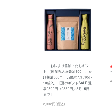
お決まり醤油・だしギフ
ト （国産丸大豆醤油300ml、か
け醤油300ml、万能味だし10g×
10袋入）【夏のギフトSALE 通
常2592円→2332円／8月15日
まで】
2,332円(税込)