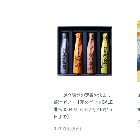
足立醸造の定番お決まり
醤油ギフト【夏のギフトSALE
通常3564円→3207円／8月15
日まで】
3,207円(税込)