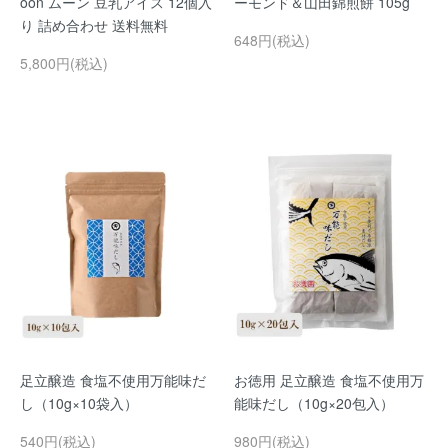
oon ムーン 豆乳アイス 12個入
ーモンド＆山田錦煎餅 105g
り 詰め合わせ 送料無料
648円(税込)
5,800円(税込)
足立醸造 食塩不使用万能味だ
お徳用 足立醸造 食塩不使用万
し（10g×10袋入）
能味だし（10g×20包入）
540円(税込)
980円(税込)