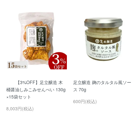
【3%OFF】足立醸造 木
足立醸造 麹のタルタル風ソー
桶醤油しみこみせんべい 130g
ス 70g
×15袋セット
600円(税込)
8,003円(税込)