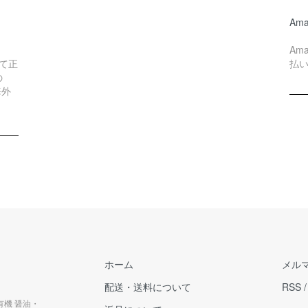
Ama
Am
て正
払
の
海外
ホーム
メル
配送・送料について
RSS
有機 醤油・