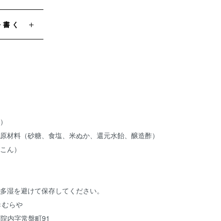
を書く
り）
け原材料（砂糖、食塩、米ぬか、還元水飴、醸造酢）
いこん）
温多湿を避けて保存してください。
きむらや
市下院内字常盤町91