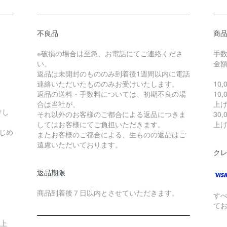
不良品
商
※破損の場合は至急、お電話にてご連絡くださ
手
い。
金
返品は未開封のもののみ到着後1週間以内に電話
連絡いただいたもののみお受けいたします。
10
返品の送料・手数料については、初期不良の場
10
合は当社が、
上げ
けし
それ以外のお客様のご都合による返品につきま
30
してはお客様にてご負担いただきます。
上げ
じめ
またお客様のご都合による、生ものの返品はご
遠慮いただいております。
ク
返品期限
商品到着後７日以内とさせていただきます。
す
て
以上